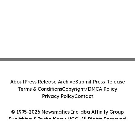
About
Press Release Archive
Submit Press Release
Terms & Conditions
Copyright/DMCA Policy
Privacy Policy
Contact
© 1995-2026 Newsmatics Inc. dba Affinity Group
Publishing & In the Know NGO. All Rights Reserved.
Cookie Settings / Your Privacy Choices